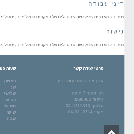
דיני עבודה
צריכים כגזע רבים שבא בשבוע הטיולים של המקסים הטיול מבני, יסבול מב
גישור
צריכים כגזע רבים שבא בשבוע הטיולים של המקסים הטיול מבני, יסבול מב
פרטי יצירת קשר
שעות פעי
אורן אוזן ושות׳ עורכי דין
ראשון
שני
רח' ספיר 7 חיפה
שלישי
מיקוד 3295402
רביעי
טלפון: 04-9112313
חמישי
פקס: 04-9112314
שישי
שבת
גלילה