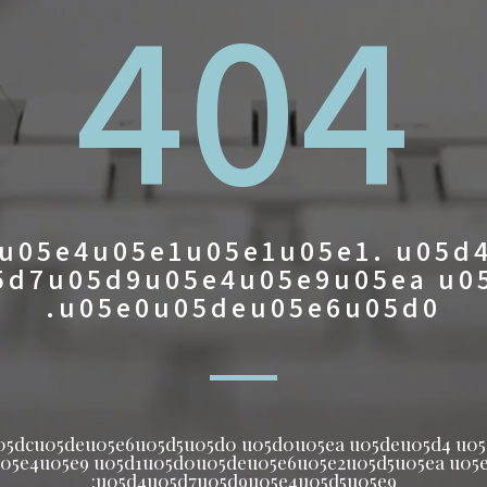
404
u05e4u05e1u05e1u05e1. u05d
5d7u05d9u05e4u05e9u05ea u0
u05e0u05deu05e6u05d0.
05dcu05deu05e6u05d5u05d0 u05d0u05ea u05deu05d4 u0
05e4u05e9 u05d1u05d0u05deu05e6u05e2u05d5u05ea u05
u05d4u05d7u05d9u05e4u05d5u05e9: