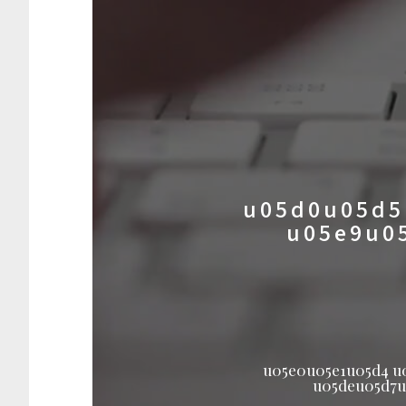
u05d0u05d5
u05e9u0
u05e0u05e1u05d4 u
u05deu05d7u