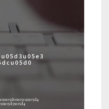
4u05d3u05e3
5dcu05d0
5e9u05d0u05eau05d4
e9u05d3u05d4