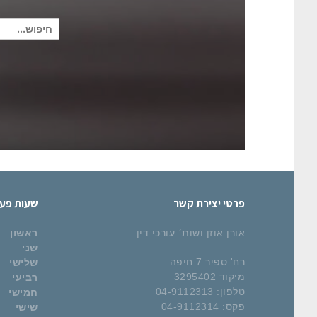
חיפוש
עבור:
פרטי יצירת קשר
שעות פעי
אורן אוזן ושות׳ עורכי דין
ראשון
שני
רח' ספיר 7 חיפה
שלישי
מיקוד 3295402
רביעי
טלפון: 04-9112313
חמישי
פקס: 04-9112314
שישי